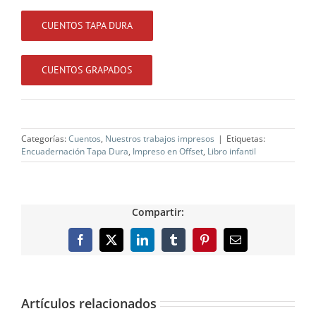
CUENTOS TAPA DURA
CUENTOS GRAPADOS
Categorías:
Cuentos
,
Nuestros trabajos impresos
|
Etiquetas:
Encuadernación Tapa Dura
,
Impreso en Offset
,
Libro infantil
Compartir:
Facebook
X
LinkedIn
Tumblr
Pinterest
Correo
electrónico
Artículos relacionados