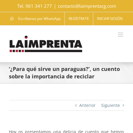
Saltar
Tel. 961 341 277
|
contacto@laimprentacg.com
al
contenido
Escríbenos por WhatsApp
REGÍSTRATE
INICIAR SESIÓN
‘¿Para qué sirve un paraguas?’, un cuento
sobre la importancia de reciclar
Anterior
Siguiente
Hoy os presentamos una delicia de cuento que hemos