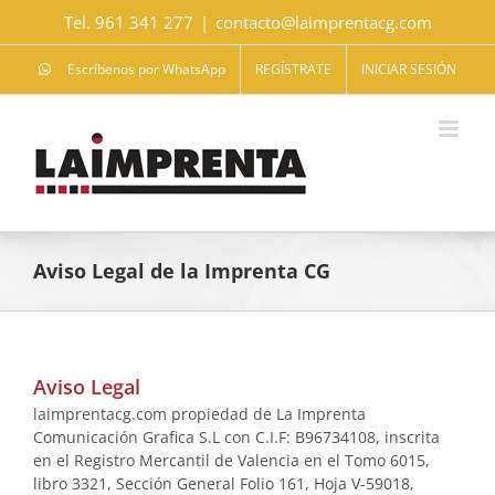
Saltar
Tel. 961 341 277
|
contacto@laimprentacg.com
al
contenido
Escríbenos por WhatsApp
REGÍSTRATE
INICIAR SESIÓN
Aviso Legal de la Imprenta CG
Aviso Legal
laimprentacg.com propiedad de La Imprenta
Comunicación Grafica S.L con C.I.F: B96734108, inscrita
en el Registro Mercantil de Valencia en el Tomo 6015,
libro 3321, Sección General Folio 161, Hoja V-59018,