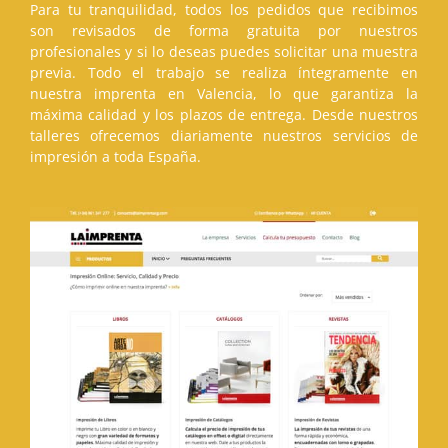
Para tu tranquilidad, todos los pedidos que recibimos
son revisados de forma gratuita por nuestros
profesionales y si lo deseas puedes solicitar una muestra
previa. Todo el trabajo se realiza íntegramente en
nuestra imprenta en Valencia, lo que garantiza la
máxima calidad y los plazos de entrega. Desde nuestros
talleres ofrecemos diariamente nuestros servicios de
impresión a toda España.