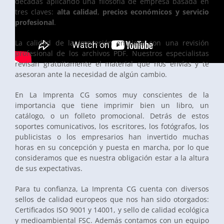
décadas aplicando una filosofía de empresa basada en
tres claves:
a
lta calidad
,
precios económicos
y
servicio
profesional
.
La calidad de la impresión empieza con una revisión
profesional de los archivos PDF. Nuestros especialistas
revisan gratuitamente el material que nos envías y te
asesoran ante la necesidad de algún cambio.
En La Imprenta CG somos muy conscientes de la
importancia que tiene imprimir bien un libro, un
catálogo, o un folleto promocional. Detrás de estos
soportes comunicativos, los escritores, los fotógrafos, los
publicistas o los empresarios han invertido muchas
horas en su concepción y puesta en marcha, por lo que
consideramos que es nuestra obligación estar a la altura
de sus expectativas.
Para tu confianza, La Imprenta CG cuenta con diversos
sellos de calidad europeos que nos han sido otorgados:
Certificados ISO 9001 y 14001, y sello de calidad ecológica
y medioambiental FSC. Además contamos con un equipo