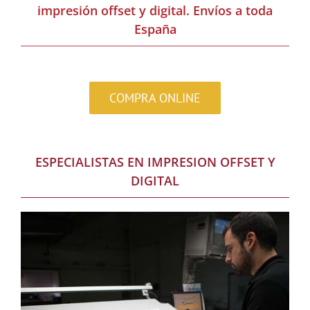
impresión offset y digital. Envíos a toda
España
COMPRA ONLINE
ESPECIALISTAS EN IMPRESION OFFSET Y
DIGITAL