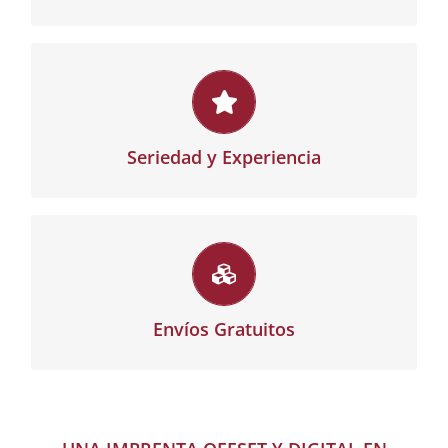
Seriedad y Experiencia
Más de 20 años de experiencia en el sector de las
artes gráficas. Todos los trabajos se realizan
Seriedad y Experiencia
íntegramente en nuestros talleres.
Envíos Gratuitos
Para todos tus pedidos en la web el envío a
cualquier punto de España (Península) te saldrá
Envíos Gratuitos
gratuito.