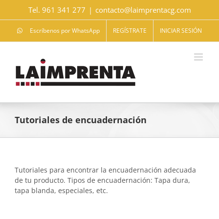
Saltar
Tel. 961 341 277
|
contacto@laimprentacg.com
al
contenido
Escríbenos por WhatsApp
REGÍSTRATE
INICIAR SESIÓN
Tutoriales de encuadernación
Tutoriales para encontrar la encuadernación adecuada
de tu producto. Tipos de encuadernación: Tapa dura,
tapa blanda, especiales, etc.