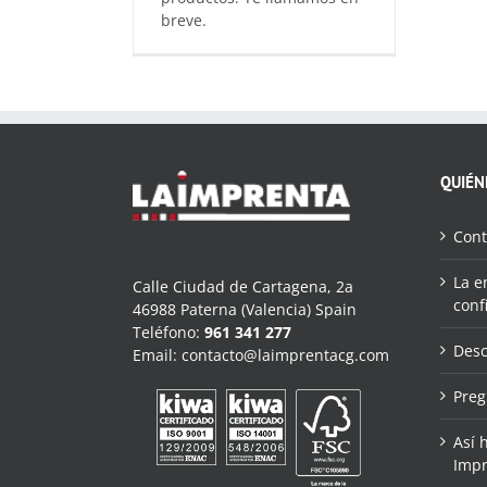
breve.
QUIÉN
Cont
La e
Calle Ciudad de Cartagena, 2a
conf
46988 Paterna (Valencia) Spain
Teléfono:
961 341 277
Desc
Email:
contacto@laimprentacg.com
Preg
Así 
Impr