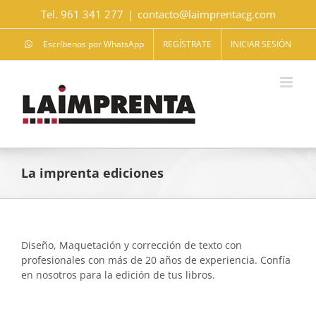
Saltar
Tel. 961 341 277
|
contacto@laimprentacg.com
al
contenido
Escríbenos por WhatsApp
REGÍSTRATE
INICIAR SESIÓN
La imprenta ediciones
Diseño, Maquetación y corrección de texto con
profesionales con más de 20 años de experiencia. Confía
en nosotros para la edición de tus libros.