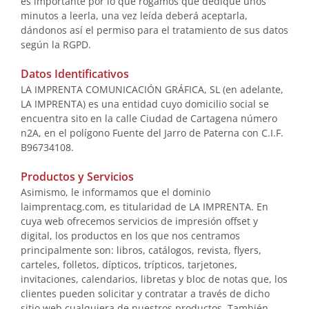
es importante por lo que rogamos que dedique unos
minutos a leerla, una vez leída deberá aceptarla,
dándonos así el permiso para el tratamiento de sus datos
según la RGPD.
Datos Identificativos
LA IMPRENTA COMUNICACIÓN GRÁFICA, SL (en adelante,
LA IMPRENTA) es una entidad cuyo domicilio social se
encuentra sito en la calle Ciudad de Cartagena número
n2A, en el polígono Fuente del Jarro de Paterna con C.I.F.
B96734108.
Productos y Servicios
Asimismo, le informamos que el dominio
laimprentacg.com, es titularidad de LA IMPRENTA. En
cuya web ofrecemos servicios de impresión offset y
digital, los productos en los que nos centramos
principalmente son: libros, catálogos, revista, flyers,
carteles, folletos, dípticos, trípticos, tarjetones,
invitaciones, calendarios, libretas y bloc de notas que, los
clientes pueden solicitar y contratar a través de dicho
sitio web cualquiera de nuestros productos. También