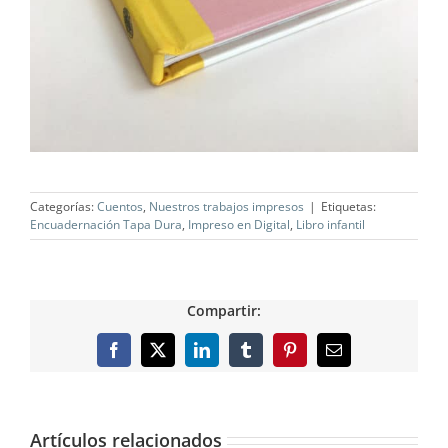
Categorías:
Cuentos
,
Nuestros trabajos impresos
|
Etiquetas:
Encuadernación Tapa Dura
,
Impreso en Digital
,
Libro infantil
Compartir:
Facebook
X
LinkedIn
Tumblr
Pinterest
Correo
electrónico
Artículos relacionados