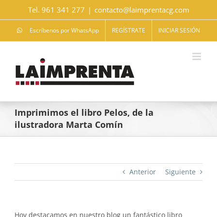
Saltar
Tel. 961 341 277
|
contacto@laimprentacg.com
al
contenido
Escríbenos por WhatsApp
REGÍSTRATE
INICIAR SESIÓN
Imprimimos el libro Pelos, de la
ilustradora Marta Comín
Anterior
Siguiente
Hoy destacamos en nuestro blog un fantástico libro