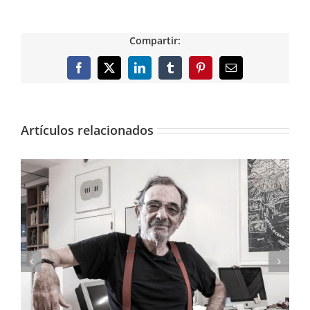
Compartir:
Facebook
X
LinkedIn
Tumblr
Pinterest
Correo
electrónico
Artículos relacionados
El arte pictórico de los Pinazo, expuesto en el
IVAM