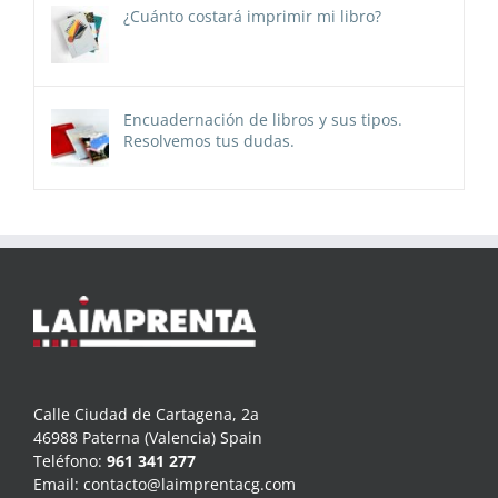
¿Cuánto costará imprimir mi libro?
Encuadernación de libros y sus tipos.
Resolvemos tus dudas.
Calle Ciudad de Cartagena, 2a
46988 Paterna (Valencia) Spain
Teléfono:
961 341 277
Email:
contacto@laimprentacg.com