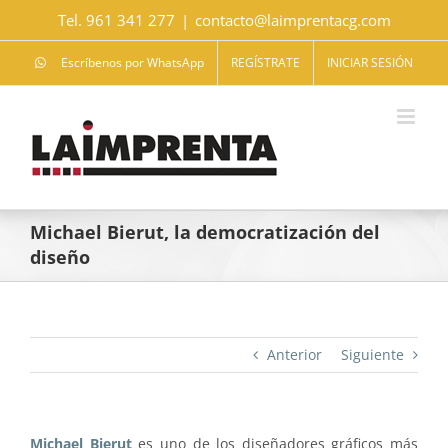
Saltar
Tel. 961 341 277
|
contacto@laimprentacg.com
al
contenido
Escríbenos por WhatsApp
REGÍSTRATE
INICIAR SESIÓN
Michael Bierut, la democratización del
diseño
Anterior
Siguiente
Michael Bierut
es uno de los diseñadores gráficos más