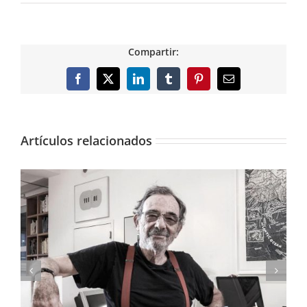
Compartir:
Facebook
X
LinkedIn
Tumblr
Pinterest
Correo
electrónico
Artículos relacionados
El arte pictórico de los Pinazo, expuesto en el
IVAM