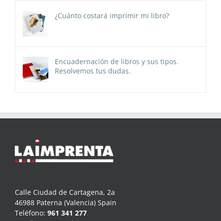
¿Cuánto costará imprimir mi libro?
Encuadernación de libros y sus tipos.
Resolvemos tus dudas.
Calle Ciudad de Cartagena, 2a
46988 Paterna (Valencia) Spain
Teléfono:
961 341 277