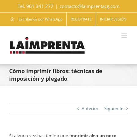
Saltar
Tel. 961 341 277
|
contacto@laimprentacg.com
al
contenido
Escríbenos por WhatsApp
REGÍSTRATE
INICIAR SESIÓN
Cómo imprimir libros: técnicas de
imposición y plegado
Anterior
Siguiente
Si alguna vez has tenido que
imprimir algo un poco