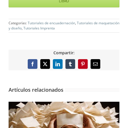
LIBRO
Categorías:
Tutoriales de encuadernación
,
Tutoriales de maquetación
y diseño
,
Tutoriales Imprenta
Compartir:
Facebook
X
LinkedIn
Tumblr
Pinterest
Correo
electrónico
Artículos relacionados