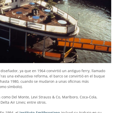
l diseñador, ya que en 1964 convirtió un antiguo ferry, llamado
Tras una exhaustiva reforma, el barco se convirtió en el buque
hasta 1980, cuando se mudaron a unas oficinas más
omo símbolo).
s como Del Monte, Levi Strauss & Co, Marlboro, Coca-Cola,
o Delta Air Lines; entre otros.
 En 1994, el
Instituto Smithsoniano
incluyó su trabajo en su