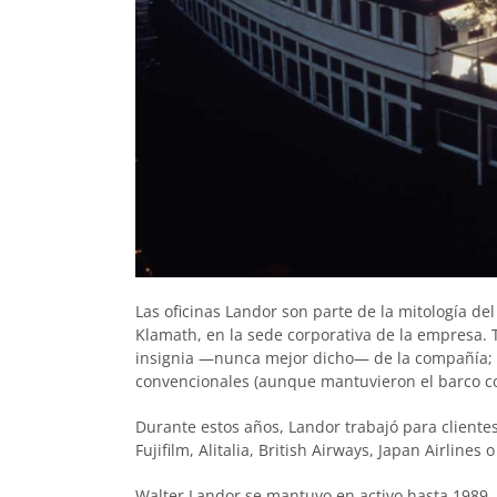
Las oficinas Landor son parte de la mitología de
Klamath, en la sede corporativa de la empresa. 
insignia —nunca mejor dicho— de la compañía; 
convencionales (aunque mantuvieron el barco c
Durante estos años, Landor trabajó para cliente
Fujifilm, Alitalia, British Airways, Japan Airlines 
Walter Landor se mantuvo en activo hasta 1989.