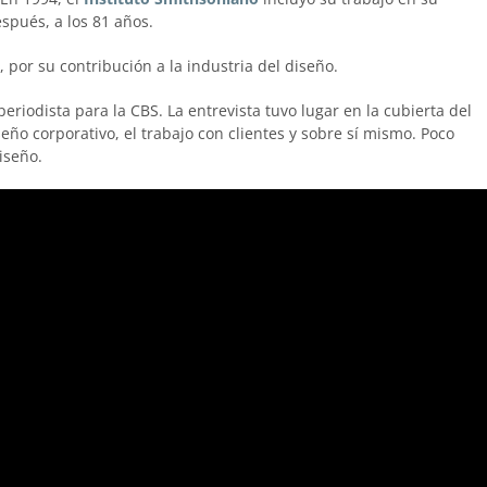
spués, a los 81 años.
, por su contribución a la industria del diseño.
eriodista para la CBS. La entrevista tuvo lugar en la cubierta del
eño corporativo, el trabajo con clientes y sobre sí mismo. Poco
iseño.