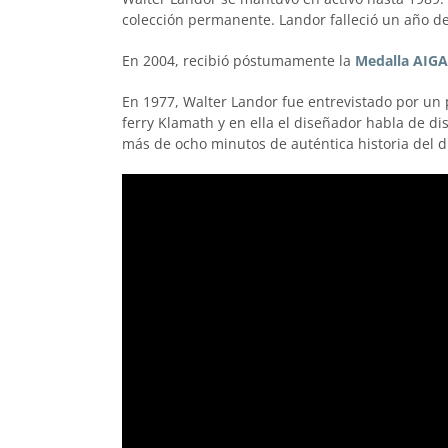
colección permanente. Landor falleció un año de
En 2004, recibió póstumamente la
Medalla AIGA
En 1977, Walter Landor fue entrevistado por un p
ferry Klamath y en ella el diseñador habla de dis
más de ocho minutos de auténtica historia del d