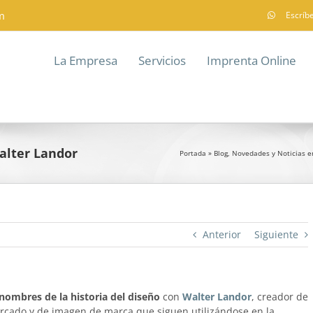
m
Escríb
La Empresa
Servicios
Imprenta Online
Walter Landor
Portada
»
Blog, Novedades y Noticias e
Anterior
Siguiente
nombres de la historia del diseño
con
Walter Landor
, creador de
rcado y de imagen de marca que siguen utilizándose en la