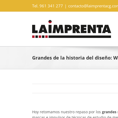
Saltar
Tel. 961 341 277
|
contacto@laimprentacg.co
al
contenido
Grandes de la historia del diseño: 
Hoy retomamos nuestro repaso por los
grandes 
marcas e impulsor de técnicas de estudio de me