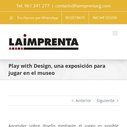
Saltar
Tel. 961 341 277
|
contacto@laimprentacg.com
al
contenido
Escríbenos por WhatsApp
REGÍSTRATE
INICIAR SESIÓN
Play with Design, una exposición para
jugar en el museo
Anterior
Siguiente
Aprender sobre diseño mediante el juego es posible