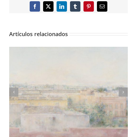
Facebook
X
LinkedIn
Tumblr
Pinterest
Correo
electrónico
Artículos relacionados
Consigue una lámina de «Madrileños»,
fotolibro de Adolfo Morales