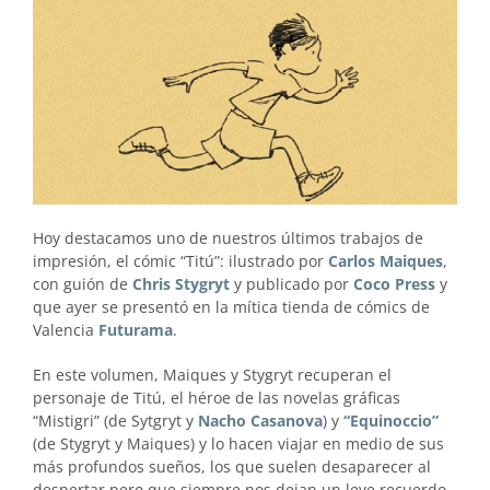
Hoy destacamos uno de nuestros últimos trabajos de
impresión, el cómic “Titú”: ilustrado por
Carlos Maiques
,
con guión de
Chris Stygryt
y publicado por
Coco Press
y
que ayer se presentó en la mítica tienda de cómics de
Valencia
Futurama
.
En este volumen, Maiques y Stygryt recuperan el
personaje de Titú, el héroe de las novelas gráficas
“Mistigri” (de Sytgryt y
Nacho Casanova
) y
“Equinoccio”
(de Stygryt y Maiques) y lo hacen viajar en medio de sus
más profundos sueños, los que suelen desaparecer al
despertar pero que siempre nos dejan un leve recuerdo