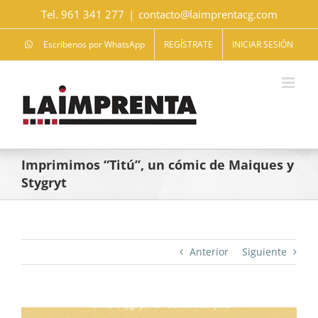
Saltar
Tel. 961 341 277
|
contacto@laimprentacg.com
al
contenido
Escríbenos por WhatsApp
REGÍSTRATE
INICIAR SESIÓN
Imprimimos “Titú”, un cómic de Maiques y
Stygryt
Anterior
Siguiente