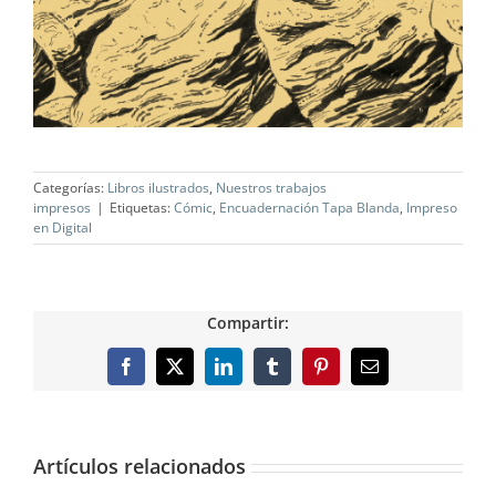
Categorías:
Libros ilustrados
,
Nuestros trabajos
impresos
|
Etiquetas:
Cómic
,
Encuadernación Tapa Blanda
,
Impreso
en Digital
Compartir:
Facebook
X
LinkedIn
Tumblr
Pinterest
Correo
electrónico
Artículos relacionados