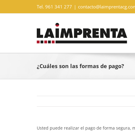
Saltar
Tel. 961 341 277
|
contacto@laimprentacg.co
al
contenido
¿Cuáles son las formas de pago?
Usted puede realizar el pago de forma segura, m