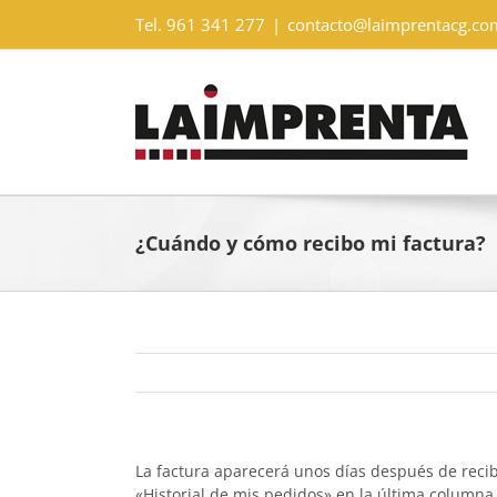
Saltar
Tel. 961 341 277
|
contacto@laimprentacg.co
al
contenido
¿Cuándo y cómo recibo mi factura?
La factura aparecerá unos días después de recib
«Historial de mis pedidos» en la última columna