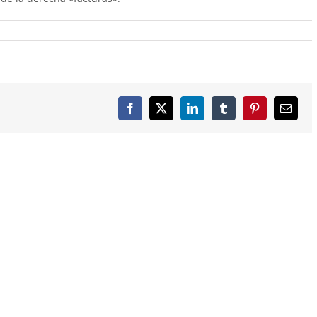
Facebook
X
LinkedIn
Tumblr
Pinterest
Correo
electró