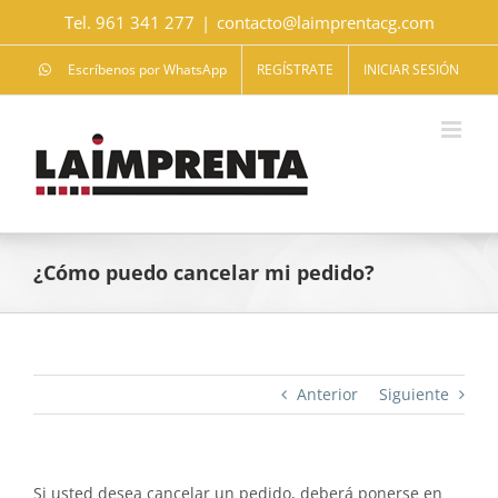
Saltar
Tel. 961 341 277
|
contacto@laimprentacg.com
al
contenido
Escríbenos por WhatsApp
REGÍSTRATE
INICIAR SESIÓN
¿Cómo puedo cancelar mi pedido?
Anterior
Siguiente
Si usted desea cancelar un pedido, deberá ponerse en