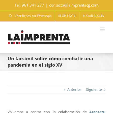
Saltar
Tel. 961 341 277
|
contacto@laimprentacg.com
al
contenido
Escríbenos por WhatsApp
REGÍSTRATE
INICIAR SESIÓN
Un facsímil sobre cómo combatir una
pandemia en el siglo XV
Anterior
Siguiente
Volvemos a contar con la colaboración de
Aranzazu