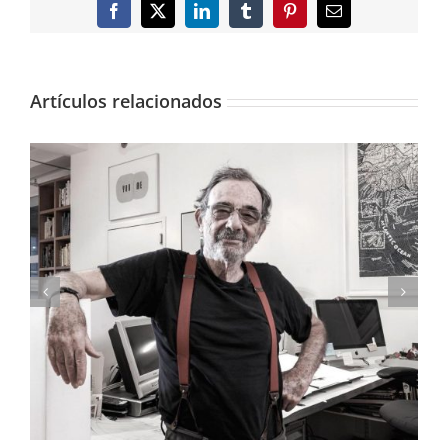
Facebook
X
LinkedIn
Tumblr
Pinterest
Correo
electrónico
Artículos relacionados
El arte pictórico de los Pinazo, expuesto en el
IVAM