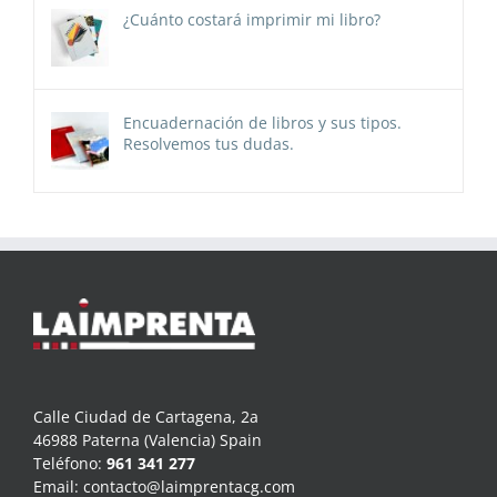
¿Cuánto costará imprimir mi libro?
Encuadernación de libros y sus tipos.
Resolvemos tus dudas.
Calle Ciudad de Cartagena, 2a
46988 Paterna (Valencia) Spain
Teléfono:
961 341 277
Email:
contacto@laimprentacg.com