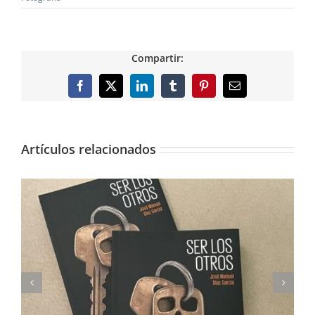
Compartir:
Facebook
X
LinkedIn
Tumblr
Pinterest
Correo
electrónico
Artículos relacionados
Imprimimos Proscripti, la nueva novela de Ian S.
Martin