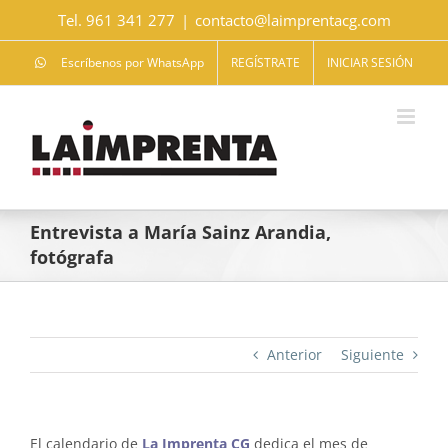
Saltar
Tel. 961 341 277
|
contacto@laimprentacg.com
al
contenido
Escríbenos por WhatsApp
REGÍSTRATE
INICIAR SESIÓN
Entrevista a María Sainz Arandia,
fotógrafa
Anterior
Siguiente
El calendario de
La Imprenta CG
dedica el mes de