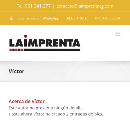
Saltar
Tel. 961 341 277
|
contacto@laimprentacg.com
al
contenido
Escríbenos por WhatsApp
REGÍSTRATE
INICIAR SESIÓN
Víctor
Acerca de
Víctor
Este autor no presenta ningún detalle.
Hasta ahora Víctor ha creado 2 entradas de blog.