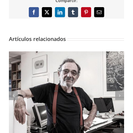
Compartir:
Facebook
X
LinkedIn
Tumblr
Pinterest
Correo
electrónico
Artículos relacionados
El Thyssen dedica una gran exposición a
Carmen Laffón