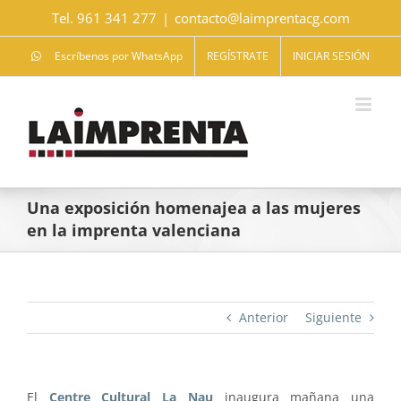
Saltar
Tel. 961 341 277
|
contacto@laimprentacg.com
al
contenido
Escríbenos por WhatsApp
REGÍSTRATE
INICIAR SESIÓN
Una exposición homenajea a las mujeres
en la imprenta valenciana
Anterior
Siguiente
El
Centre Cultural La Nau
inaugura mañana una