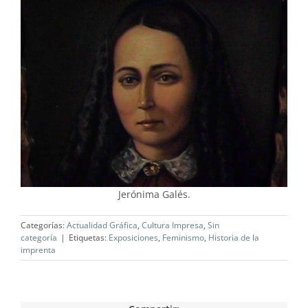
Jerónima Galés.
Categorías:
Actualidad Gráfica
,
Cultura Impresa
,
Sin
categoría
|
Etiquetas:
Exposiciones
,
Feminismo
,
Historia de la
imprenta