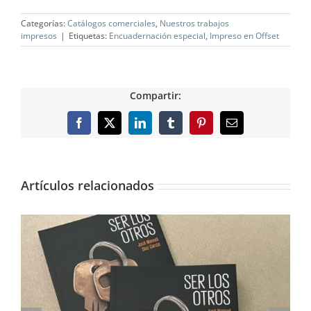
Categorías:
Catálogos comerciales
,
Nuestros trabajos
impresos
|
Etiquetas:
Encuadernación especial
,
Impreso en Offset
Compartir:
Facebook
X
LinkedIn
Tumblr
Pinterest
Correo
electrónico
Artículos relacionados