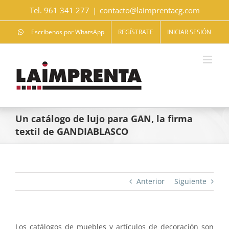
Saltar
Tel. 961 341 277
|
contacto@laimprentacg.com
al
contenido
Escríbenos por WhatsApp
REGÍSTRATE
INICIAR SESIÓN
Un catálogo de lujo para GAN, la firma
textil de GANDIABLASCO
Anterior
Siguiente
Los catálogos de muebles y artículos de decoración son