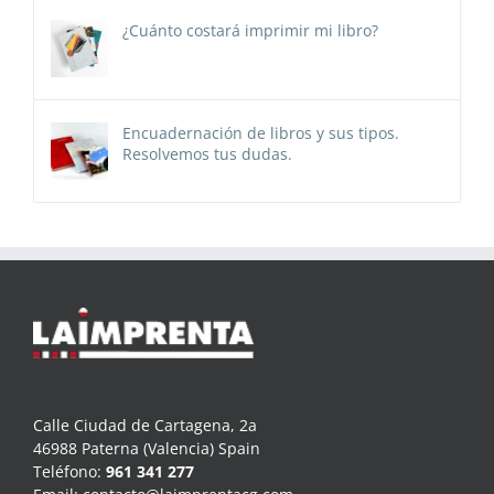
¿Cuánto costará imprimir mi libro?
Encuadernación de libros y sus tipos.
Resolvemos tus dudas.
Calle Ciudad de Cartagena, 2a
46988 Paterna (Valencia) Spain
Teléfono:
961 341 277