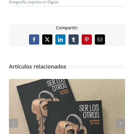
Fotografía
,
Impreso en Digital
Compartir:
Facebook
X
LinkedIn
Tumblr
Pinterest
Correo
electrónico
Artículos relacionados
Imprimimos Proscripti, la nueva novela de Ian S.
Martin