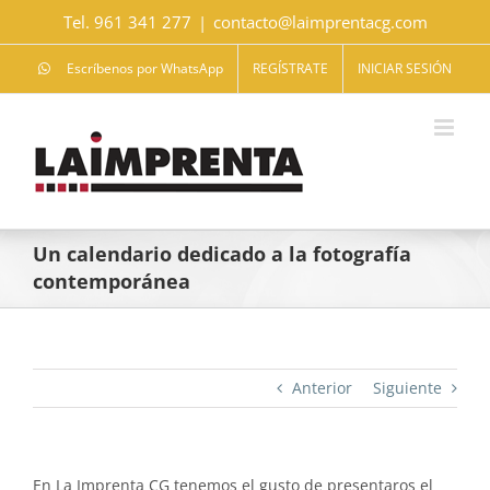
Saltar
Tel. 961 341 277
|
contacto@laimprentacg.com
al
contenido
Escríbenos por WhatsApp
REGÍSTRATE
INICIAR SESIÓN
Un calendario dedicado a la fotografía
contemporánea
Anterior
Siguiente
En La Imprenta CG tenemos el gusto de presentaros el