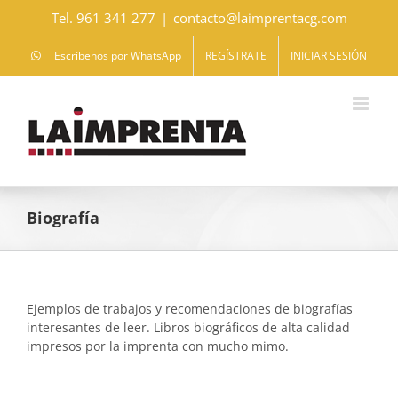
Saltar
Tel. 961 341 277
|
contacto@laimprentacg.com
al
contenido
Escríbenos por WhatsApp
REGÍSTRATE
INICIAR SESIÓN
Biografía
Ejemplos de trabajos y recomendaciones de biografías
interesantes de leer. Libros biográficos de alta calidad
impresos por la imprenta con mucho mimo.