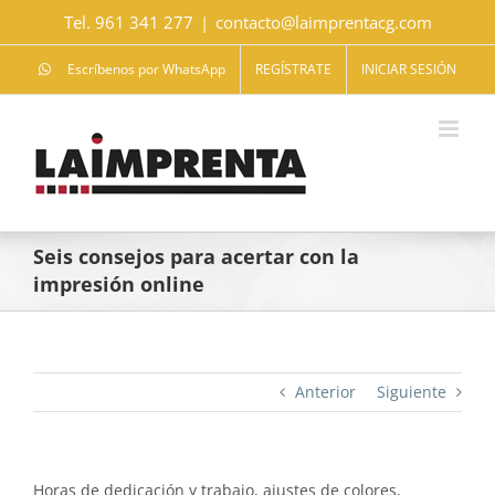
Saltar
Tel. 961 341 277
|
contacto@laimprentacg.com
al
contenido
Escríbenos por WhatsApp
REGÍSTRATE
INICIAR SESIÓN
Seis consejos para acertar con la
impresión online
Anterior
Siguiente
Horas de dedicación y trabajo, ajustes de colores,