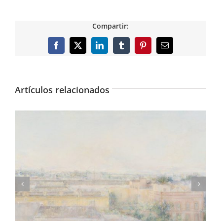
Compartir:
Facebook
X
LinkedIn
Tumblr
Pinterest
Correo
electrónico
Artículos relacionados
Imprimimos el libro final del Cuarteto Somos,
de José Manuel Díaz García