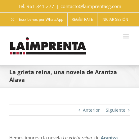
Saltar
Tel. 961 341 277
|
contacto@laimprentacg.com
al
contenido
Escríbenos por WhatsApp
REGÍSTRATE
INICIAR SESIÓN
La grieta reina, una novela de Arantza
Álava
Anterior
Siguiente
Hemos impreso la novela
La grieta reina
, de
Arantza