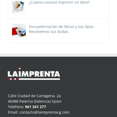
¿Cuánto costará imprimir mi libro?
Encuadernación de libros y sus tipos.
Resolvemos tus dudas.
Calle Ciudad de Cartagena, 2a
46988 Paterna (Valencia) Spain
Teléfono:
961 341 277
Email:
contacto@laimprentacg.com