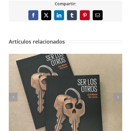
Compartir:
Facebook
X
LinkedIn
Tumblr
Pinterest
Correo
electrónico
Artículos relacionados
Imprimimos Proscripti, la nueva novela de Ian S.
Martin