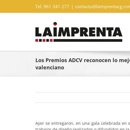
Saltar
Tel. 961 341 277
|
contacto@laimprentacg.co
al
contenido
Los Premios ADCV reconocen lo mejo
valenciano
Ayer se entregaron, en una gala celebrada en el
trabajos de diseño realizados o difundidos en l