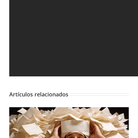
Categorías:
Tutoriales de productos
,
Tutoriales Imprenta
Compartir:
Facebook
X
LinkedIn
Tumblr
Pinterest
Correo
electrónico
Artículos relacionados