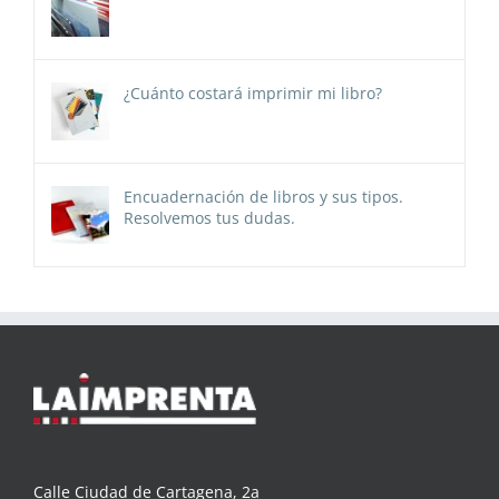
¿Cuánto costará imprimir mi libro?
Encuadernación de libros y sus tipos.
Resolvemos tus dudas.
Calle Ciudad de Cartagena, 2a