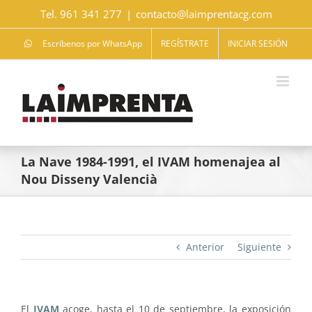
Saltar
Tel. 961 341 277
|
contacto@laimprentacg.com
al
contenido
Escríbenos por WhatsApp
REGÍSTRATE
INICIAR SESIÓN
La Nave 1984-1991, el IVAM homenajea al
Nou Disseny Valencià
Anterior
Siguiente
El
IVAM
acoge, hasta el 10 de septiembre, la exposición