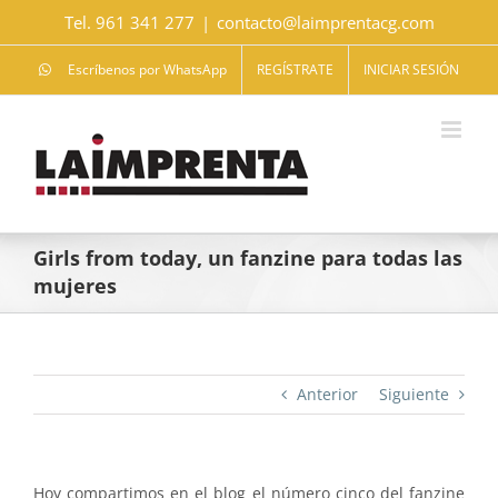
Saltar
Tel. 961 341 277
|
contacto@laimprentacg.com
al
contenido
Escríbenos por WhatsApp
REGÍSTRATE
INICIAR SESIÓN
Girls from today, un fanzine para todas las
mujeres
Anterior
Siguiente
Hoy compartimos en el blog el número cinco del fanzine