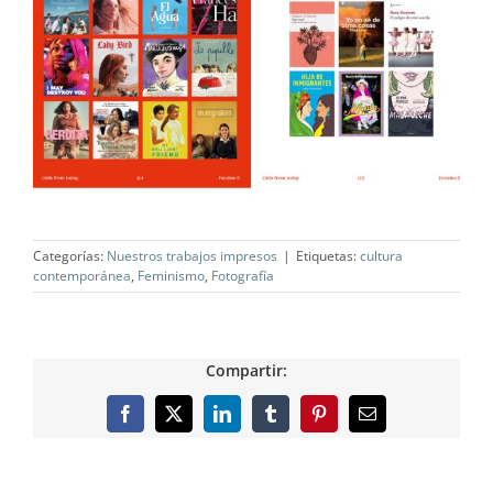
Categorías:
Nuestros trabajos impresos
|
Etiquetas:
cultura
contemporánea
,
Feminismo
,
Fotografía
Compartir:
Facebook
X
LinkedIn
Tumblr
Pinterest
Correo
electrónico