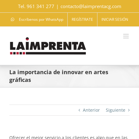
Saltar
Tel. 961 341 277
|
contacto@laimprentacg.com
al
contenido
Escríbenos por WhatsApp
REGÍSTRATE
INICIAR SESIÓN
La importancia de innovar en artes
gráficas
Anterior
Siguiente
Ofrecer el mejor servicio a los clientes es algo que en las