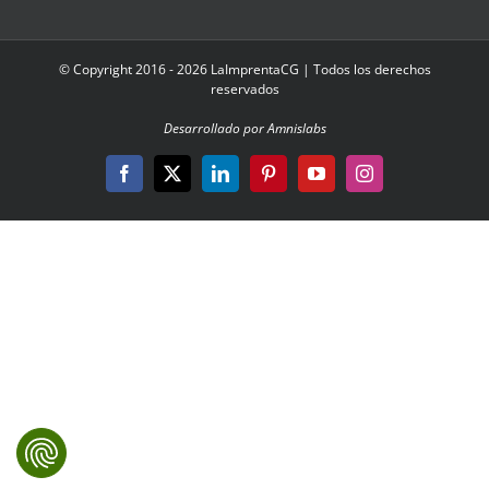
© Copyright 2016 - 2026 LaImprentaCG | Todos los derechos
reservados
Desarrollado por Amnislabs
Facebook
X
LinkedIn
Pinterest
YouTube
Instagram