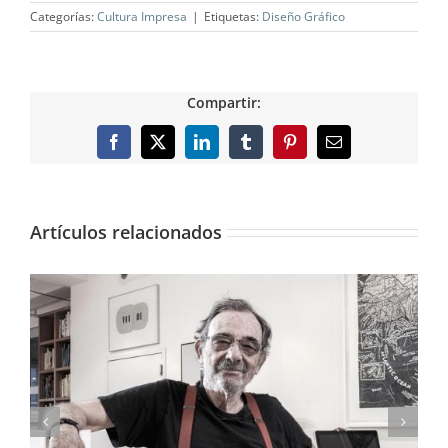
Categorías:
Cultura Impresa
|
Etiquetas:
Diseño Gráfico
Compartir:
Facebook
X
LinkedIn
Tumblr
Pinterest
Correo
electrónico
Artículos relacionados
El arte pictórico de los Pinazo, expuesto en el