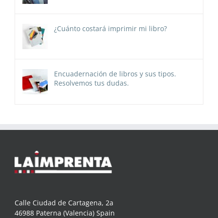
¿Cuánto costará imprimir mi libro?
Encuadernación de libros y sus tipos.
Resolvemos tus dudas.
Calle Ciudad de Cartagena, 2a
46988 Paterna (Valencia) Spain