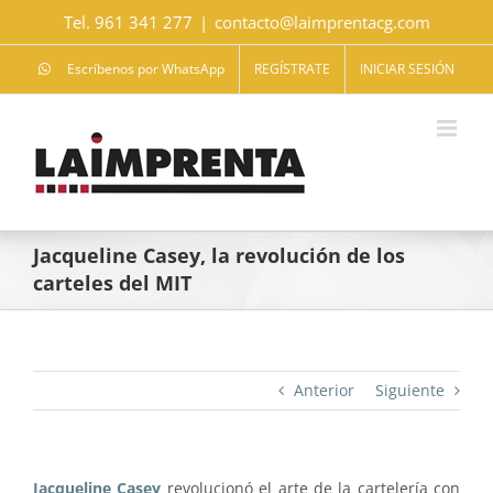
Saltar
Tel. 961 341 277
|
contacto@laimprentacg.com
al
contenido
Escríbenos por WhatsApp
REGÍSTRATE
INICIAR SESIÓN
Jacqueline Casey, la revolución de los
carteles del MIT
Anterior
Siguiente
Jacqueline Casey
revolucionó el arte de la cartelería con