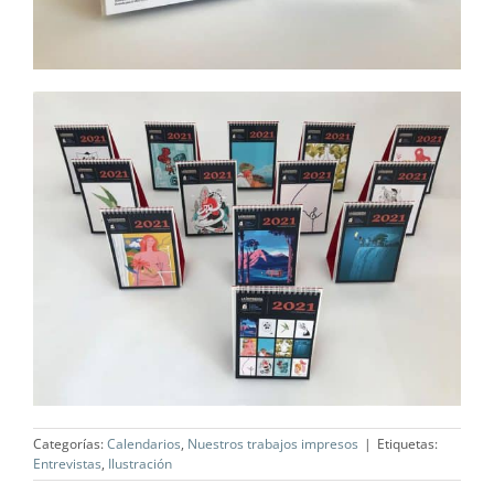
Categorías:
Calendarios
,
Nuestros trabajos impresos
|
Etiquetas:
Entrevistas
,
Ilustración