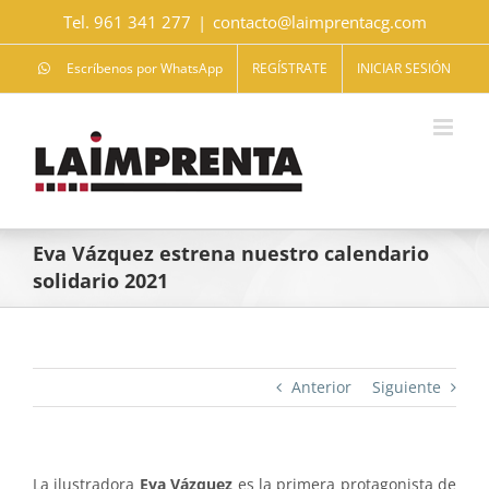
Saltar
Tel. 961 341 277
|
contacto@laimprentacg.com
al
contenido
Escríbenos por WhatsApp
REGÍSTRATE
INICIAR SESIÓN
Eva Vázquez estrena nuestro calendario
solidario 2021
Anterior
Siguiente
La ilustradora
Eva Vázquez
es la primera protagonista de