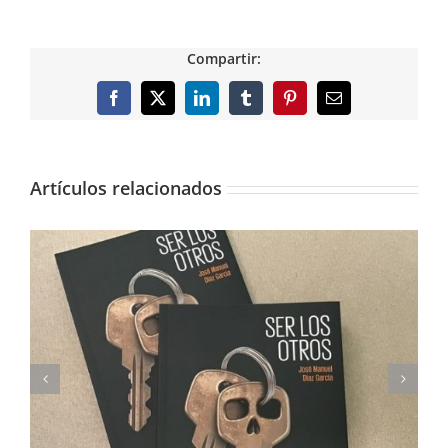
Compartir:
Facebook
X
LinkedIn
Tumblr
Pinterest
Correo
electrónico
Artículos relacionados
Imprimimos Proscripti, la nueva novela de Ian S.
Martin