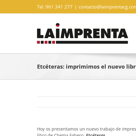
Saltar
Tel. 961 341 277
|
contacto@laimprentacg.co
al
contenido
Etcéteras: imprimimos el nuevo lib
Hoy os presentamos un nuevo trabajo de impresió
libro de Chema Fabero,
Etcéteras
.