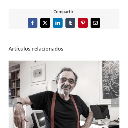
Compartir:
Facebook
X
LinkedIn
Tumblr
Pinterest
Correo
electrónico
Artículos relacionados
El arte pictórico de los Pinazo, expuesto en el
IVAM