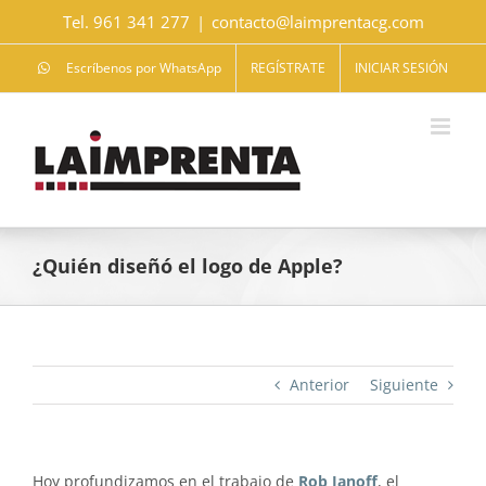
Saltar
Tel. 961 341 277
|
contacto@laimprentacg.com
al
contenido
Escríbenos por WhatsApp
REGÍSTRATE
INICIAR SESIÓN
¿Quién diseñó el logo de Apple?
Anterior
Siguiente
Hoy profundizamos en el trabajo de
Rob Janoff
, el