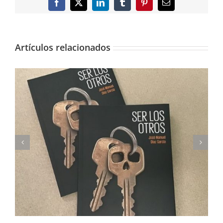
Facebook
X
LinkedIn
Tumblr
Pinterest
Correo
electrónico
Artículos relacionados
Imprimimos Proscripti, la nueva novela de Ian S.
Martin