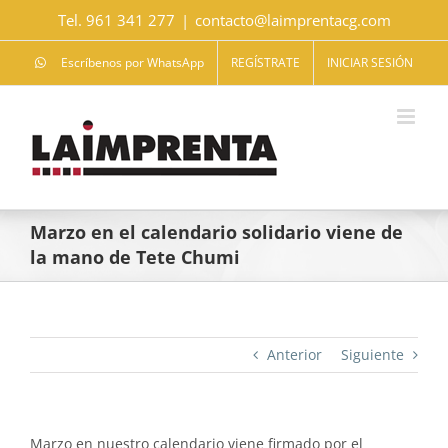
Saltar
Tel. 961 341 277
|
contacto@laimprentacg.com
al
contenido
Escríbenos por WhatsApp
REGÍSTRATE
INICIAR SESIÓN
Marzo en el calendario solidario viene de
la mano de Tete Chumi
Anterior
Siguiente
Marzo en nuestro calendario viene firmado por el