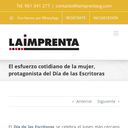
Saltar
Tel. 961 341 277
|
contacto@laimprentacg.com
al
contenido
Escríbenos por WhatsApp
REGÍSTRATE
INICIAR SESIÓN
El esfuerzo cotidiano de la mujer,
protagonista del Día de las Escritoras
Anterior
Siguiente
El
Día de las Escritoras
se celebra el lunes más cercano