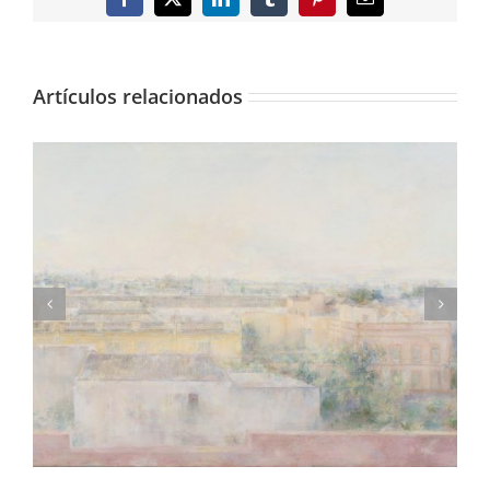
Facebook
X
LinkedIn
Tumblr
Pinterest
Correo
electrónico
Artículos relacionados
Consigue una lámina de «Madrileños»,
fotolibro de Adolfo Morales