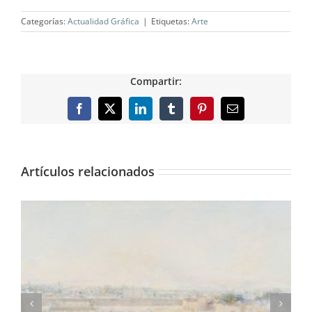
Categorías:
Actualidad Gráfica
|
Etiquetas:
Arte
Compartir:
Facebook
X
LinkedIn
Tumblr
Pinterest
Correo
electrónico
Artículos relacionados
Consigue una lámina de «Madrileños»,