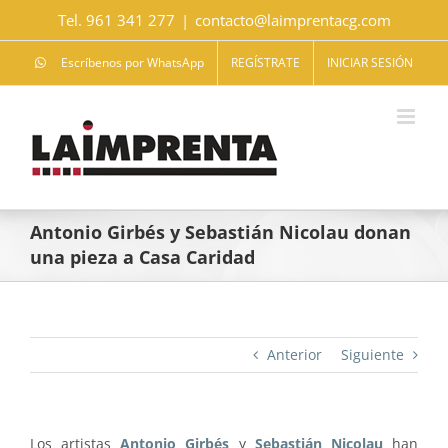
Saltar
Tel. 961 341 277
|
contacto@laimprentacg.com
al
contenido
Escríbenos por WhatsApp
REGÍSTRATE
INICIAR SESIÓN
Antonio Girbés y Sebastián Nicolau donan
una pieza a Casa Caridad
Anterior
Siguiente
Los artistas
Antonio Girbés
y
Sebastián Nicolau
han