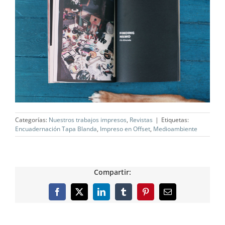
Categorías:
Nuestros trabajos impresos
,
Revistas
|
Etiquetas:
Encuadernación Tapa Blanda
,
Impreso en Offset
,
Medioambiente
Compartir:
Facebook
X
LinkedIn
Tumblr
Pinterest
Correo
electrónico