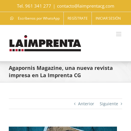
Saltar
Tel. 961 341 277
|
contacto@laimprentacg.com
al
contenido
Escríbenos por WhatsApp
REGÍSTRATE
INICIAR SESIÓN
Agapornis Magazine, una nueva revista
impresa en La Imprenta CG
Anterior
Siguiente