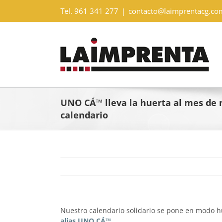
Saltar
Tel. 961 341 277
|
contacto@laimprentacg.co
al
contenido
UNO CÁ™ lleva la huerta al mes de
calendario
Nuestro calendario solidario se pone en modo hu
alias UNO CÁ™
.