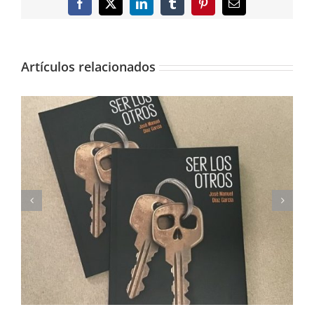
Facebook
X
LinkedIn
Tumblr
Pinterest
Correo
electrónico
Artículos relacionados
Imprimimos Proscripti, la nueva novela de Ian S.
Martin