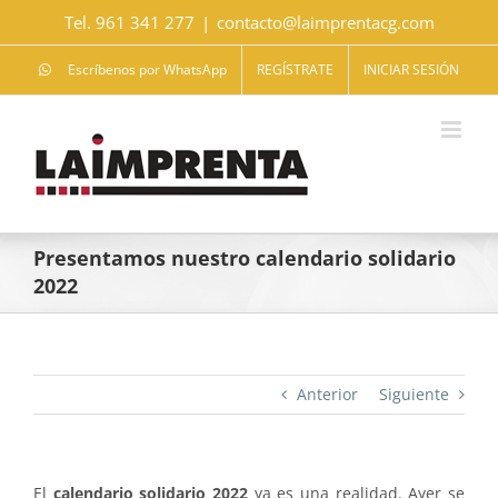
Saltar
Tel. 961 341 277
|
contacto@laimprentacg.com
al
contenido
Escríbenos por WhatsApp
REGÍSTRATE
INICIAR SESIÓN
Presentamos nuestro calendario solidario
2022
Anterior
Siguiente
El
calendario solidario 2022
ya es una realidad. Ayer se