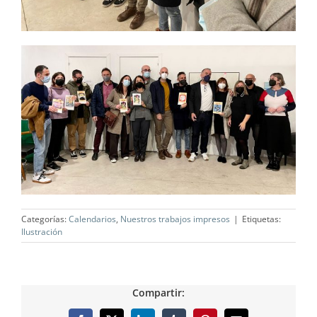
Categorías:
Calendarios
,
Nuestros trabajos impresos
|
Etiquetas:
Ilustración
Compartir: