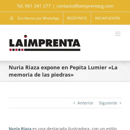
Saltar
Tel. 961 341 277
|
contacto@laimprentacg.com
al
contenido
Escríbenos por WhatsApp
REGÍSTRATE
INICIAR SESIÓN
Nuria Riaza expone en Pepita Lumier «La
memoria de las piedras»
Anterior
Siguiente
Nuria Riaza
es una destacada ilustradora, con un estilo