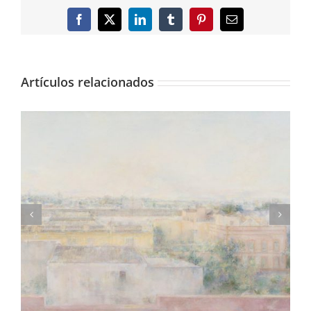
Facebook
X
LinkedIn
Tumblr
Pinterest
Correo
electrónico
Artículos relacionados
Consigue una lámina de «Madrileños»,
fotolibro de Adolfo Morales