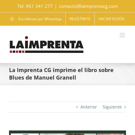
Saltar
Tel. 961 341 277
|
contacto@laimprentacg.com
al
contenido
Escríbenos por WhatsApp
REGÍSTRATE
INICIAR SESIÓN
La Imprenta CG imprime el libro sobre
Blues de Manuel Granell
Anterior
Siguiente