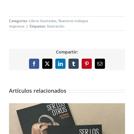
Categorías:
Libros ilustrados
,
Nuestros trabajos
impresos
|
Etiquetas:
Ilustración
Compartir:
Facebook
X
LinkedIn
Tumblr
Pinterest
Correo
electrónico
Artículos relacionados