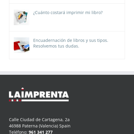
¿Cuánto costará imprimir mi libro?
Encuadernación de libros y sus tipos.
Resolvemos tus dudas.
Calle Ciudad de Cartagena, 2a
46988 Paterna (Valencia) Spain
Teléfono:
961 341 277