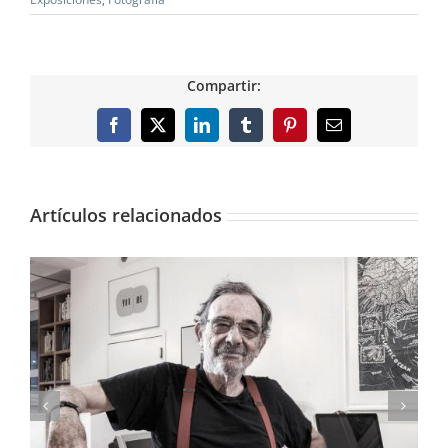
Compartir:
Facebook
X
LinkedIn
Tumblr
Pinterest
Correo
electrónico
Artículos relacionados
El Thyssen dedica una gran exposición a
Carmen Laffón