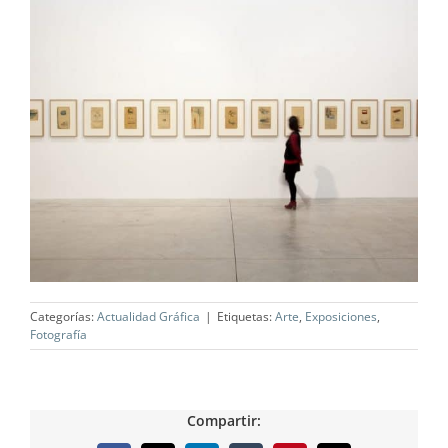
Categorías:
Actualidad Gráfica
|
Etiquetas:
Arte
,
Exposiciones
,
Fotografía
Compartir: