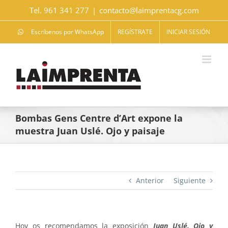
Saltar
Tel. 961 341 277
|
contacto@laimprentacg.com
al
contenido
Escríbenos por WhatsApp
REGÍSTRATE
INICIAR SESIÓN
Bombas Gens Centre d’Art expone la
muestra Juan Uslé. Ojo y paisaje
Anterior
Siguiente
Hoy os recomendamos la exposición
Juan Uslé. Ojo y