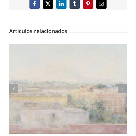
Facebook
X
LinkedIn
Tumblr
Pinterest
Correo
electrónico
Artículos relacionados
Consigue una lámina de «Madrileños»,
fotolibro de Adolfo Morales