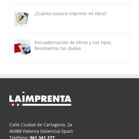
¿Cuánto costará imprimir mi libro?
Encuadernación de libros y sus tipos.
Resolvemos tus dudas.
Calle Ciudad de Cartagena, 2a
46988 Paterna (Valencia) Spain
Teléfono:
961 341 277