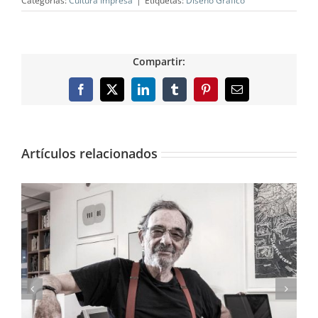
Categorías:
Cultura Impresa
|
Etiquetas:
Diseño Gráfico
Compartir:
Facebook
X
LinkedIn
Tumblr
Pinterest
Correo
electrónico
Artículos relacionados
El arte pictórico de los Pinazo, expuesto en el
IVAM