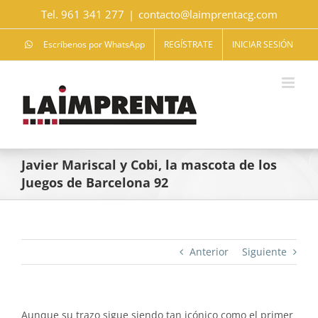
Saltar
Tel. 961 341 277
|
contacto@laimprentacg.com
al
contenido
Escríbenos por WhatsApp
REGÍSTRATE
INICIAR SESIÓN
Javier Mariscal y Cobi, la mascota de los
Juegos de Barcelona 92
Anterior
Siguiente
Aunque su trazo sigue siendo tan icónico como el primer