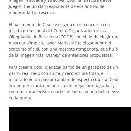
imagen renovada y atractiva. Cobi, la mascota de los
Juegos, fue un claro exponente de ese anhelo de
modernidad y frescura.
El nacimiento de Cobi se originó en el concurso con
jurado profesional del Comité Organizador de las
Olimpiadas de Barcelona (COOB) con el fin de elegir una
mascota olímpica. Javier Mariscal fue el ganador del
concurso oficial, con una mascota rompedora, que huía
de la imagen más “Disney” de anteriores propuestas.
Para crear a Cobi, Mariscal partió de un garabato de un
perro, realizado con su muy reconocible trazo, e
inspirado en un pastor catalán de aspecto cubista. Cobi
era un perro antropomórfico, de orejas puntiagudas y
con una característica nariz ladeada con una bola negra
en la punta.