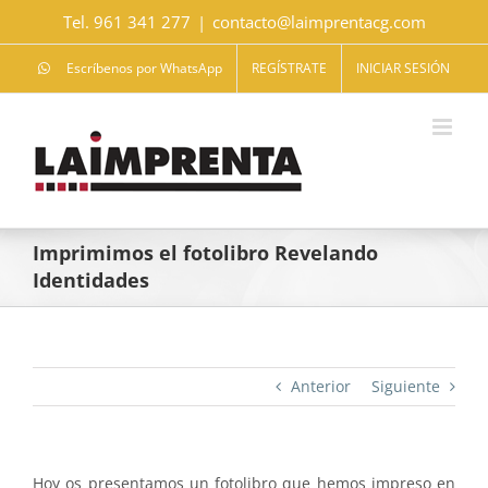
Saltar
Tel. 961 341 277
|
contacto@laimprentacg.com
al
contenido
Escríbenos por WhatsApp
REGÍSTRATE
INICIAR SESIÓN
Imprimimos el fotolibro Revelando
Identidades
Anterior
Siguiente
Hoy os presentamos un fotolibro que hemos impreso en