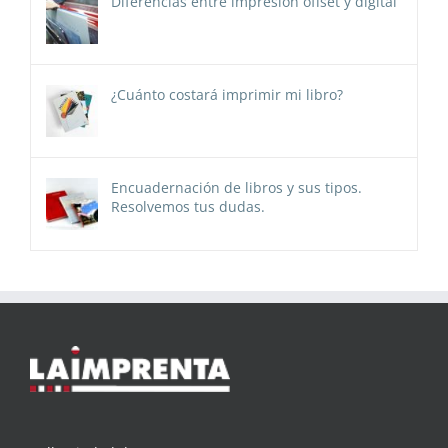
Diferencias entre impresión offset y digital
¿Cuánto costará imprimir mi libro?
Encuadernación de libros y sus tipos.
Resolvemos tus dudas.