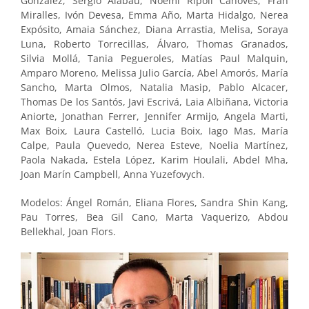
González, Sergio Alabau, Noemi Ripoll Cánoves, Fran
Miralles, Ivón Devesa, Emma Año, Marta Hidalgo, Nerea
Expósito, Amaia Sánchez, Diana Arrastia, Melisa, Soraya
Luna, Roberto Torrecillas, Álvaro, Thomas Granados,
Silvia Mollá, Tania Pegueroles, Matías Paul Malquin,
Amparo Moreno, Melissa Julio García, Abel Amorós, María
Sancho, Marta Olmos, Natalia Masip, Pablo Alcacer,
Thomas De los Santós, Javi Escrivá, Laia Albiñana, Victoria
Aniorte, Jonathan Ferrer, Jennifer Armijo, Angela Marti,
Max Boix, Laura Castelló, Lucia Boix, Iago Mas, María
Calpe, Paula Ǫuevedo, Nerea Esteve, Noelia Martínez,
Paola Nakada, Estela López, Karim Houlali, Abdel Mha,
Joan Marín Campbell, Anna Yuzefovych.
Modelos: Ángel Román, Eliana Flores, Sandra Shin Kang,
Pau Torres, Bea Gil Cano, Marta Vaquerizo, Abdou
Bellekhal, Joan Flors.