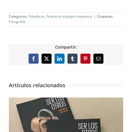
Categorías:
Fotolibros
,
Nuestros trabajos impresos
|
Etiquetas:
Fotografía
Compartir:
Facebook
X
LinkedIn
Tumblr
Pinterest
Correo
electrónico
Artículos relacionados