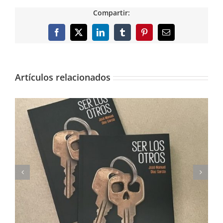
Compartir:
Facebook
X
LinkedIn
Tumblr
Pinterest
Correo
electrónico
Artículos relacionados
Imprimimos Proscripti, la nueva novela de Ian S.
Martin