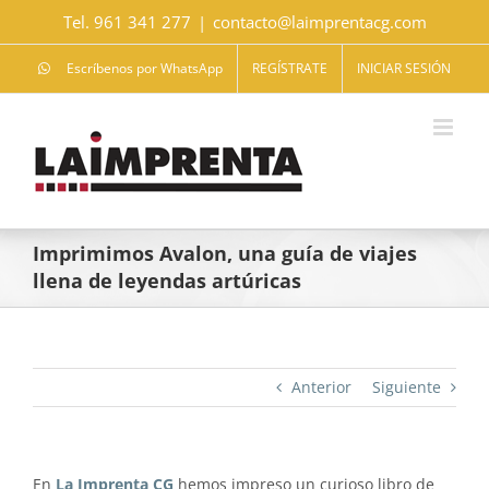
Saltar
Tel. 961 341 277
|
contacto@laimprentacg.com
al
contenido
Escríbenos por WhatsApp
REGÍSTRATE
INICIAR SESIÓN
Imprimimos Avalon, una guía de viajes
llena de leyendas artúricas
Anterior
Siguiente
En
La Imprenta CG
hemos impreso un curioso libro de