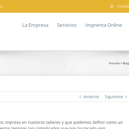
m
Escríb
La Empresa
Servicios
Imprenta Online
Portada
»
Blog
Anterior
Siguiente
mos impreso en nuestros talleres y que podemos definir como un
 estos tiempos tan complicados que nos ha tocado vivir.