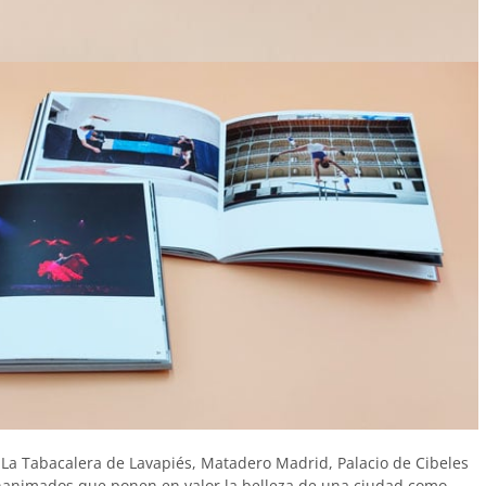
o La Tabacalera de Lavapiés, Matadero Madrid, Palacio de Cibeles
 inanimados que ponen en valor la belleza de una ciudad como