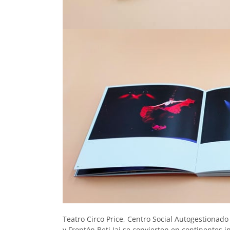
Teatro Circo Price, Centro Social Autogestionad
y Frontón Beti Jai se convierten en continentes