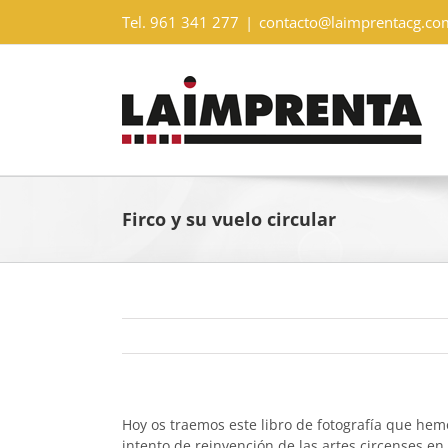
Saltar
Tel. 961 341 277
|
contacto@laimprentacg.co
al
contenido
Firco y su vuelo circular
Hoy os traemos este libro de fotografía que he
intento de reinvención de las artes circenses en